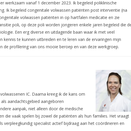
ier werkzaam vanaf 1 december 2023. Ik begeleid poliklinische
. Ik begeleid congenitale volwassen patiënten post interventie (na
 congenitale volwassen patiënten in op hartfalen medicatie en zie
ansitie poli, op deze poli worden jongeren enkele jaren begeleid die d
ologie. Een erg diverse en uitdagende baan waar ik met veel
n kennis te kunnen uitbreiden en te leren van de ervaringen mijn
aan de profilering van ons mooie beroep en van deze werkgroep.
e volwassenen IC. Daarna kreeg ik de kans om
et als aandachtsgebied aangeboren
ondere aanpak, niet alleen door de medische
 die vaak spelen bij zowel de patiënten als hun families. Het vraagt
ls verpleegkundig specialist actief bijdraag aan het coördineren en