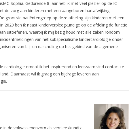
sMC-Sophia. Gedurende 8 jaar heb ik met veel plezier op de IC-
met de zorg aan kinderen met een aangeboren hartafwijking.
e grootste patiëntengroep op deze afdeling zijn kinderen met een
in 2020 ben ik naast kinderverpleegkundige op de afdeling de functie
gaan uitoefenen, waarbij ik mij bezig houd met alle zaken rondom
n incidentmeldingen van het subspecialisme kindercardiologie onder
ganiseren van bij- en nascholing op het gebied van de algemene
e cardiologie omdat ik het inspirerend en leerzaam vind contact te
 land. Daarnaast wil ik graag een bijdrage leveren aan
gie.
gie in de volwassenenzorg als verpleegkundig