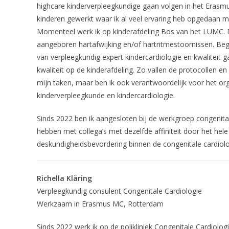
highcare kinderverpleegkundige gaan volgen in het Erasmu
kinderen gewerkt waar ik al veel ervaring heb opgedaan 
Momenteel werk ik op kinderafdeling Bos van het LUMC. D
aangeboren hartafwijking en/of hartritmestoornissen. Beg
van verpleegkundig expert kindercardiologie en kwaliteit 
kwaliteit op de kinderafdeling. Zo vallen de protocollen e
mijn taken, maar ben ik ook verantwoordelijk voor het or
kinderverpleegkunde en kindercardiologie.
Sinds 2022 ben ik aangesloten bij de werkgroep congenital
hebben met collega’s met dezelfde affiniteit door het hele
deskundigheidsbevordering binnen de congenitale cardiolo
Richella Kläring
Verpleegkundig consulent Congenitale Cardiologie
Werkzaam in Erasmus MC, Rotterdam
Sinds 2022 werk ik op de polikliniek Congenitale Cardiolo