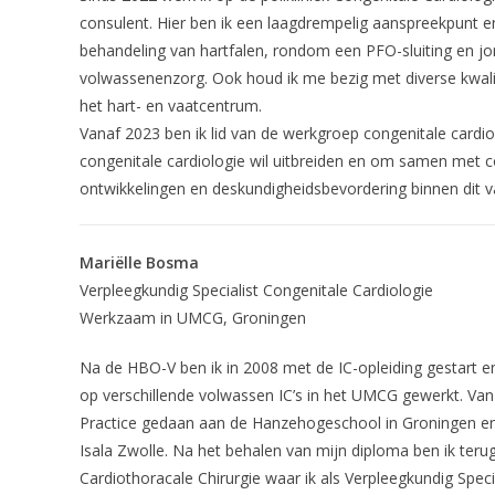
consulent. Hier ben ik een laagdrempelig aanspreekpunt en
behandeling van hartfalen, rondom een PFO-sluiting en jo
volwassenenzorg. Ook houd ik me bezig met diverse kwali
het hart- en vaatcentrum.
Vanaf 2023 ben ik lid van de werkgroep congenitale cardiol
congenitale cardiologie wil uitbreiden en om samen met co
ontwikkelingen en deskundigheidsbevordering binnen dit v
Mariëlle Bosma
Verpleegkundig Specialist Congenitale Cardiologie
Werkzaam in UMCG, Groningen
Na de HBO-V ben ik in 2008 met de IC-opleiding gestart e
op verschillende volwassen IC’s in het UMCG gewerkt. Va
Practice gedaan aan de Hanzehogeschool in Groningen en w
Isala Zwolle. Na het behalen van mijn diploma ben ik ter
Cardiothoracale Chirurgie waar ik als Verpleegkundig Specia