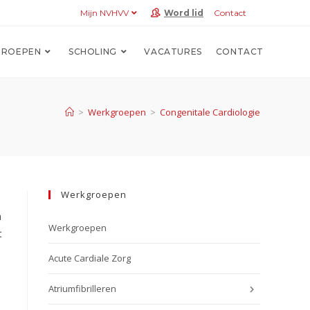
Mijn NVHVV
Word lid
Contact
ROEPEN
SCHOLING
VACATURES
CONTACT
>
Werkgroepen
>
Congenitale Cardiologie
Werkgroepen
n
Werkgroepen
t
Acute Cardiale Zorg
Atriumfibrilleren