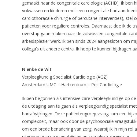
gemaakt naar de congenitale cardiologie (ACHD). Ik ben h
volwassen en kinderen met een congenitale hartaandoening
cardiothoracale chirurgie of percutane interventies), stel
patiënten voor reguliere controles. Daarnaast doe ik de tr
overstap gaan maken naar de volwassen congenitale cardi
arbeidsplezier werk. Ik ben sinds 2024 aangesloten om mij
collega’s uit andere centra. Ik hoop te kunnen bijdragen 
Nienke de Wit
Verpleegkundig Specialist Cardiologie (AGZ)
Amsterdam UMC – Hartcentrum – Poli Cardiologie
Ik ben begonnen als intensive care verpleegkundige op d
de uitdaging aan te gaan als verpleegkundig specialist m
hartafwijkingen. Deze patiëntengroep vraagt om een bijz
complexiteit, maar ook door de psychosociale vraagstukken
om een brede benadering van zorg, waarbij ik in mijn rol a
uitvoeren van deze veelzijdige en complexe zorgvraag.