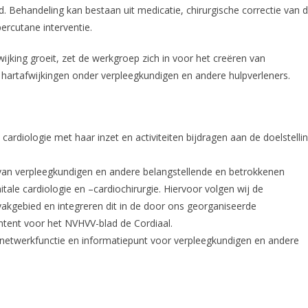
d. Behandeling kan bestaan uit medicatie, chirurgische correctie van 
ercutane interventie.
jking groeit, zet de werkgroep zich in voor het creëren van
artafwijkingen onder verpleegkundigen en andere hulpverleners.
ardiologie met haar inzet en activiteiten bijdragen aan de doelstelli
g van verpleegkundigen en andere belangstellende en betrokkenen
tale cardiologie en –cardiochirurgie. Hiervoor volgen wij de
vakgebied en integreren dit in de door ons georganiseerde
ntent voor het NVHVV-blad de Cordiaal.
netwerkfunctie en informatiepunt voor verpleegkundigen en andere