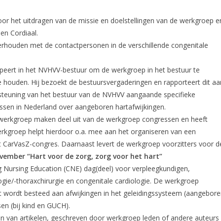
oor het uitdragen van de missie en doelstellingen van de werkgroep e
en Cordiaal.
erhouden met de contactpersonen in de verschillende congenitale
ipeert in het NVHVV-bestuur om de werkgroep in het bestuur te
e houden. Hij bezoekt de bestuursvergaderingen en rapporteert dit aa
steuning van het bestuur van de NVHVV aangaande specifieke
ressen in Nederland over aangeboren hartafwijkingen.
werkgroep maken deel uit van de werkgroep congressen en heeft
kgroep helpt hierdoor o.a. mee aan het organiseren van een
 CarVasZ-congres. Daarnaast levert de werkgroep voorzitters voor d
vember “Hart voor de zorg, zorg voor het hart”
g Nursing Education (CNE) dag(deel) voor verpleegkundigen,
gie/-thoraxchirurgie en congenitale cardiologie. De werkgroep
cht wordt besteed aan afwijkingen in het geleidingssysteem (aangebor
en (bij kind en GUCH).
en van artikelen, geschreven door werkgroep leden of andere auteurs