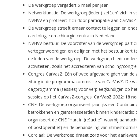
De werkgroep vergadert 5 maal per jaar.
Netwerkfunctie: De werkgroep(leden) zet(ten) zich in v
NVHVV en profileert zich door participatie aan CarVasZ 
De werkgroep streeft ernaar contact te leggen en ond
cardiologie en -chirurgie centra in Nederland.
NVHVV-bestuur: De voorzitter van de werkgroep partic
vertegenwoordigen en de lijnen met het bestuur kort t
de leden van de werkgroep. De werkgroep biedt onder
activiteiten, zoals het accrediteren van scholing/cong
Congres CarVasZ: Eén of twee afgevaardigden van de 
zitting in de programmacommissie van CarVasZ. De wer
dagprogramma (sessies) voor verpleegkundigen op het
sessies op het CarVasZ-congres.
CarVasZ 2022: 18 no
CNE: De werkgroep organiseert jaarlijks een Continuin
betrokkenen en geïnteresseerden binnen kindercardiolo
organiseert de CNE “Hart in (re)actie”, waarbij aanda
of postoperatief) en de behandeling van ritmestoorniss
Cordiaal: De werkgroep draagt zorg voor het aanlever