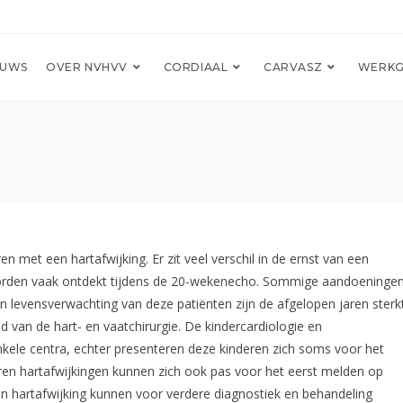
EUWS
OVER NVHVV
CORDIAAL
CARVASZ
WERKG
n met een hartafwijking. Er zit veel verschil in de ernst van een
worden vaak ontdekt tijdens de 20-wekenecho. Sommige aandoeninge
en levensverwachting van deze patiënten zijn de afgelopen jaren sterk
 van de hart- en vaatchirurgie. De kindercardiologie en
nkele centra, echter presenteren deze kinderen zich soms voor het
en hartafwijkingen kunnen zich ook pas voor het eerst melden op
 hartafwijking kunnen voor verdere diagnostiek en behandeling