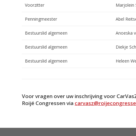
Voorzitter
Marjolein
Penningmeester
Abel Reit
Bestuurslid algemeen
Anoeska v
Bestuurslid algemeen
Diekje Sc
Bestuurslid algemeen
Heleen We
Voor vragen over uw inschrijving voor CarVa
Roijé Congressen via
carvasz@roijecongress