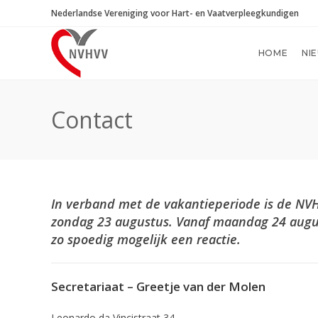
Ga
Nederlandse Vereniging voor Hart- en Vaatverpleegkundigen
naar
inhoud
HOME
NI
Contact
In verband met de vakantieperiode is de NVHV
zondag 23 augustus. Vanaf maandag 24 augus
zo spoedig mogelijk een reactie.
Secretariaat – Greetje van der Molen
Leonardo da Vincistraat 34