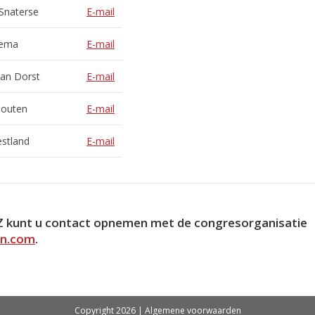
 Snaterse
E-mail
sema
E-mail
an Dorst
E-mail
houten
E-mail
stland
E-mail
sZ kunt u contact opnemen met de congresorganisatie
en.com
.
Copyright 2026 |
Algemene voorwaarden