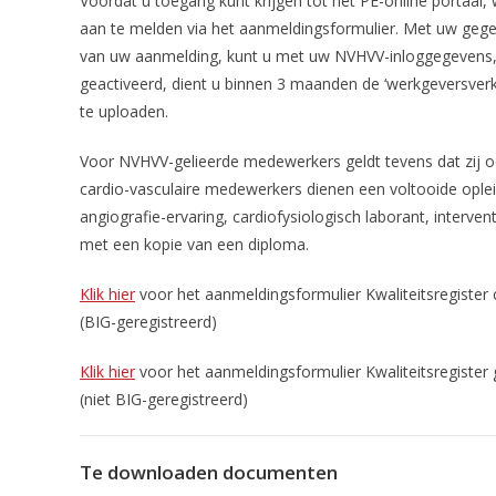
Voordat u toegang kunt krijgen tot het PE-online portaal, 
aan te melden via het aanmeldingsformulier. Met uw gege
van uw aanmelding, kunt u met uw NVHVV-inloggegevens, t
geactiveerd, dient u binnen 3 maanden de ‘werkgeversverkl
te uploaden.
Voor NVHVV-gelieerde medewerkers geldt tevens dat zij 
cardio-vasculaire medewerkers dienen een voltooide opleid
angiografie-ervaring, cardiofysiologisch laborant, interve
met een kopie van een diploma.
Klik hier
voor het aanmeldingsformulier Kwaliteitsregister 
(BIG-geregistreerd)
Klik hier
voor het aanmeldingsformulier Kwaliteitsregister
(niet BIG-geregistreerd)
Te downloaden documenten