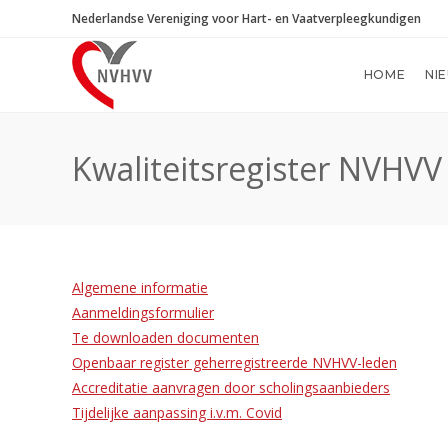
Ga
Nederlandse Vereniging voor Hart- en Vaatverpleegkundigen
naar
inhoud
HOME
NI
Kwaliteitsregister NVHVV
Algemene informatie
Aanmeldingsformulier
Te downloaden documenten
Openbaar register geherregistreerde NVHVV-leden
Accreditatie aanvragen door scholingsaanbieders
Tijdelijke aanpassing i.v.m. Covid