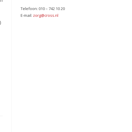
ch
Telefoon: 010 – 742 10 20
E-mail:
zorg@cross.nl
)