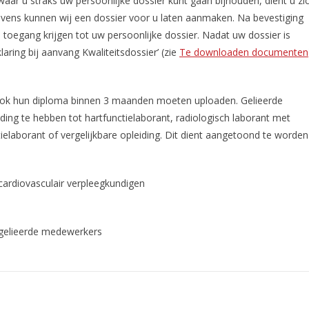
waar u straks uw persoonlijke dossier kunt gaan bijhouden, dient u zi
vens kunnen wij een dossier voor u laten aanmaken. Na bevestiging
oegang krijgen tot uw persoonlijke dossier. Nadat uw dossier is
aring bij aanvang Kwaliteitsdossier’ (zie
Te downloaden documenten
ook hun diploma binnen 3 maanden moeten uploaden. Gelieerde
ing te hebben tot hartfunctielaborant, radiologisch laborant met
ntielaborant of vergelijkbare opleiding. Dit dient aangetoond te worden
cardiovasculair verpleegkundigen
 gelieerde medewerkers