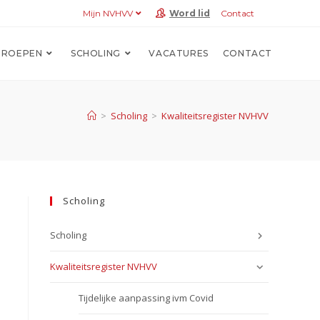
Mijn NVHVV
Word lid
Contact
ROEPEN
SCHOLING
VACATURES
CONTACT
>
Scholing
>
Kwaliteitsregister NVHVV
Scholing
Scholing
Kwaliteitsregister NVHVV
Tijdelijke aanpassing ivm Covid