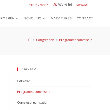
Mijn NVHVV
Word lid
Contact
ROEPEN
SCHOLING
VACATURES
CONTACT
>
Congressen
>
Programmacommissie
CarVasZ
CarVasZ
Programmacommissie
Congresorganisatie