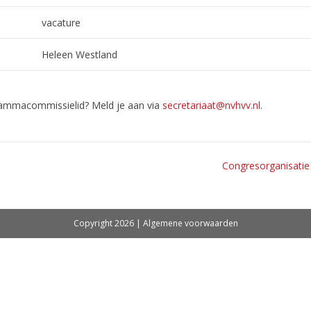
vacature
Heleen Westland
rammacommissielid? Meld je aan via
secretariaat@nvhvv.nl
.
Congresorganisatie
Copyright 2026 |
Algemene voorwaarden