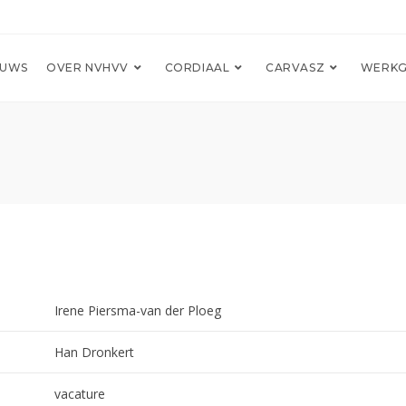
EUWS
OVER NVHVV
CORDIAAL
CARVASZ
WERKG
Irene Piersma-van der Ploeg
Han Dronkert
vacature