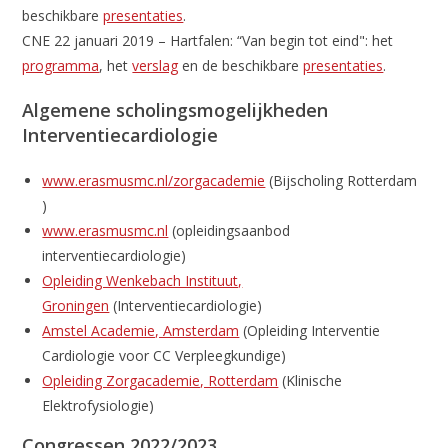
beschikbare
presentaties
.
CNE 22 januari 2019 – Hartfalen: “Van begin tot eind": het
programma
, het
verslag
en de beschikbare
presentaties
.
Algemene scholingsmogelijkheden
Interventiecardiologie
www.erasmusmc.nl/zorgacademie
(Bijscholing Rotterdam
)
www.erasmusmc.nl
(opleidingsaanbod
interventiecardiologie)
Opleiding Wenkebach Instituut,
Groningen
(Interventiecardiologie)
Amstel Academie, Amsterdam
(Opleiding Interventie
Cardiologie voor CC Verpleegkundige)
Opleiding Zorgacademie, Rotterdam
(Klinische
Elektrofysiologie)
Congressen 2022/2023