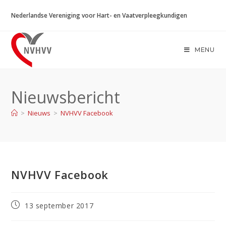
Ga
Nederlandse Vereniging voor Hart- en Vaatverpleegkundigen
naar
inhoud
MENU
Nieuwsbericht
>
Nieuws
>
NVHVV Facebook
NVHVV Facebook
Bericht
13 september 2017
gepubliceerd
op: