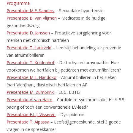
Programma
Presentatie M.F. Sanders
– Secundaire hypertensie
Presentatie B. van Vlijmen
– Medicatie in de huidige
gezondheidszorg
Presentatie D. Janssen
– Proactieve zorgplanning voor
mensen met chronisch hartfalen
Presentatie T. Lankveld
– Leefstijl behandeling ter preventie
van atriumfibrilleren
Presentatie T. Koldenhof
– De tachycardiomyopathie. Hoe
voorkomen we hartfalen bij patiënten met atriumfibrilleren?
Presentatie M.L. Handoko
– Atriumfibrilleren in het zieken
(hartfalen)hart, diastolisch hartfalen en AF
Presentatie M. Zumbrink
– ECG, LBTB
Presentatie V. van Halm
– Cardiale re-synchronisatie; His/LBB
pacing of toch een conventionele LV-lead?
Presentatie F.L.J. Visseren
– Dyslipidemie
Presentatie T. Aipassa
– Leefstijlgeneeskunde, stel 3 goede
vragen in de spreekkamer