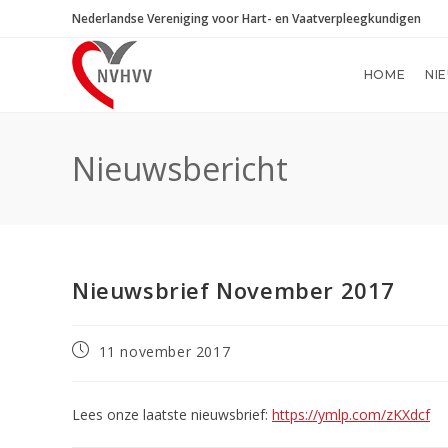
Ga
Nederlandse Vereniging voor Hart- en Vaatverpleegkundigen
naar
inhoud
HOME
NI
Nieuwsbericht
Nieuwsbrief November 2017
Bericht
11 november 2017
gepubliceerd
op:
Lees onze laatste nieuwsbrief:
https://ymlp.com/zKXdcf