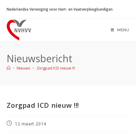
Ga
Nederlandse Vereniging voor Hart- en Vaatverpleegkundigen
naar
inhoud
MENU
Nieuwsbericht
>
Nieuws
>
Zorgpad ICD nieuw !!!
Zorgpad ICD nieuw !!!
Bericht
12 maart 2014
gepubliceerd
op: