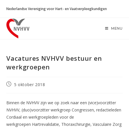
Ga
Nederlandse Vereniging voor Hart- en Vaatverpleegkundigen
naar
inhoud
MENU
Vacatures NVHVV bestuur en
werkgroepen
Bericht
5 oktober 2018
gepubliceerd
op:
Binnen de NVHVV zijn we op zoek naar een (vice)voorzitter
NVHVV, (duo)voorzitter werkgroep Congressen, redactieleden
Cordiaal en werkgroepleden voor de
werkgroepen Hartrevalidatie, Thoraxchirurgie, Vasculaire Zorg