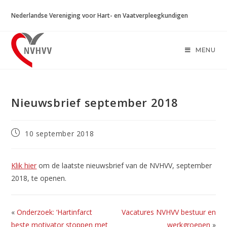
Ga
Nederlandse Vereniging voor Hart- en Vaatverpleegkundigen
naar
inhoud
MENU
Nieuwsbrief september 2018
Bericht
10 september 2018
gepubliceerd
op:
Klik hier
om de laatste nieuwsbrief van de NVHVV, september
2018, te openen.
«
Onderzoek: ‘Hartinfarct
Vacatures NVHVV bestuur en
beste motivator stoppen met
werkgroepen
»