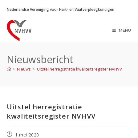
Ga
Nederlandse Vereniging voor Hart- en Vaatverpleegkundigen
naar
inhoud
MENU
Nieuwsbericht
>
Nieuws
>
Uitstel herregistratie kwaliteitsregister NVHVV
Uitstel herregistratie
kwaliteitsregister NVHVV
Bericht
1 mei 2020