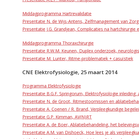
Middagprogramma Hartrevalidatie
Presentatie N. de Wijs-Antens, Zelfmanagement van Zorg
Presentatie J.G. Grandjean, Complicaties na hartchirurgie e
Middagprogramma Thoraxchirurgie
Presentatie R.W.M. Keunen, Duplex onderzoek, neurologi
Presentatie M. Lunter, Ritme-problematiek + casuïstiek
CNE Elektrofysiologie, 25 maart 2014
Programma Elektrofysiologie
Presentatie B.G.F. Springorum, Elektrofysiologie inleiding:
Presentatie N. de Groot, Ritmestoornissen en ablatiebeha
Presentatie A. Coenen / R. Brand, Verpleegkundige begele
Presentatie G.P. Kimman, AV(N)RT
Presentatie A. de Boer, Ablatiebehandeling, het belevings
Presentatie A.M. van Dishoeck, Hoe lees je als verpleegkun