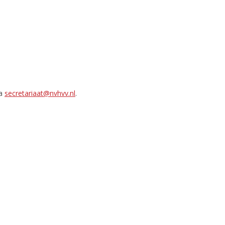
ia
secretariaat@nvhvv.nl
.