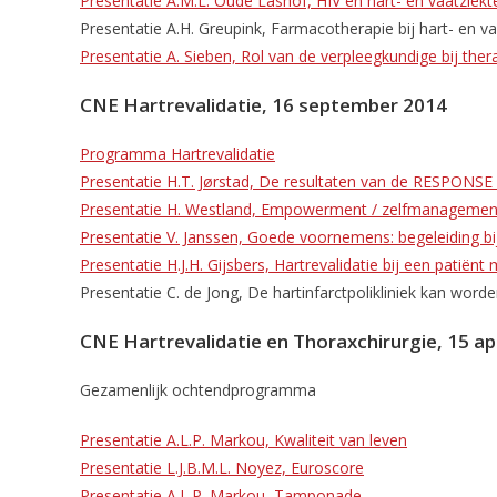
Presentatie A.M.L. Oude Lashof, HIV en hart- en vaatziekt
Presentatie A.H. Greupink, Farmacotherapie bij hart- en 
Presentatie A. Sieben, Rol van de verpleegkundige bij the
CNE Hartrevalidatie, 16 september 2014
Programma Hartrevalidatie
Presentatie H.T. Jørstad, De resultaten van de RESPONSE I
Presentatie H. Westland, Empowerment / zelfmanagement b
Presentatie V. Janssen, Goede voornemens: begeleiding bij l
Presentatie H.J.H. Gijsbers, Hartrevalidatie bij een patiënt 
Presentatie C. de Jong, De hartinfarctpolikliniek kan wor
CNE Hartrevalidatie en Thoraxchirurgie, 15 ap
Gezamenlijk ochtendprogramma
Presentatie A.L.P. Markou, Kwaliteit van leven
Presentatie L.J.B.M.L. Noyez, Euroscore
Presentatie A.L.P. Markou, Tamponade