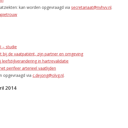
en
vaatziekten: kan worden opgevraagd via
secretariaat@nvhvv.nl
.
rapietrouw
 – studie
ij de vaatpatiënt, zijn partner en omgeving
eefstijlverandering in hartrevalidatie
met perifeer arterieel vaatlijden
den opgevraagd via
c.dejong@olvg.nl
.
ril 2014