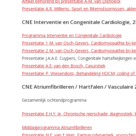
Artikel behorend bij presentatie A.M. van Dishoeck
Presentatie A.R. Willems, Sport en Ritemstoornissen, abler
CNE Interventie en Congenitale Cardiologie, 
Programma Interventie en Congenitale Cardiologie
Presentatie 1 M. van Osch-Gevers, Cardiomyopathie bij kin
Presentatie 2 M. van Osch-Gevers, Cardiomyopathie bij kin
Presentatie J.A.A.E. Cuypers, Congenitale hartafwijkingen 
Presentatie A.E. van den Bosch, Casuïstiek
Presentatie P. Vriesendorp, Behandeling HOCM; coiling of 
CNE Atriumfibrilleren / Hartfalen / Vasculaire
Gezamenlijk ochtendprogramma
Presentatie E.H.Y. Ie, Chronische nierschade; diagnostiek
Middagprogramma Atriumfibrilleren
Presentatie N.E. van ’t Veer, Farmacodynamiek, voorschri