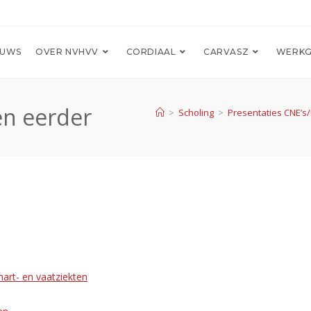
EUWS
OVER NVHVV
CORDIAAL
CARVASZ
WERKG
en eerder
>
Scholing
>
Presentaties CNE’s
art- en vaatziekten