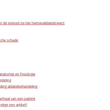
n de invloed op het hartrevalidatietraject
sche schade
 anatomie en fysiologie
ndeling
iding ablatiebehandeling
verhaal van een patiënt
dige een artikel?