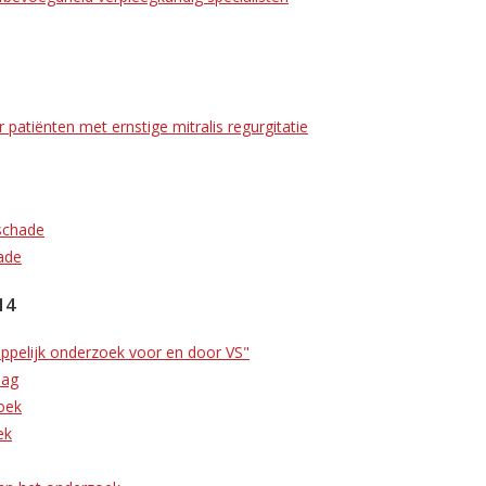
 patiënten met ernstige mitralis regurgitatie
rschade
ade
14
ppelijk onderzoek voor en door VS"
aag
oek
ek