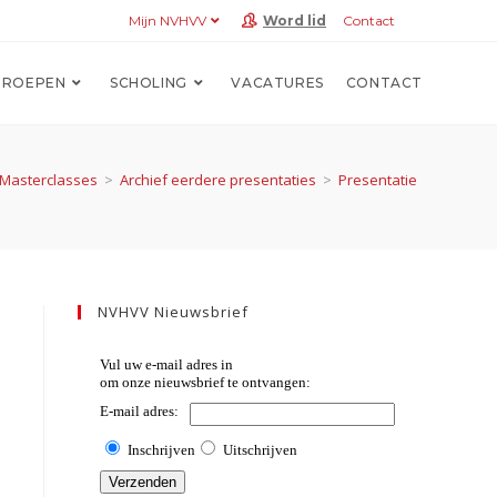
Mijn NVHVV
Word lid
Contact
ROEPEN
SCHOLING
VACATURES
CONTACT
/Masterclasses
>
Archief eerdere presentaties
>
Presentaties CNE’s 201
NVHVV Nieuwsbrief