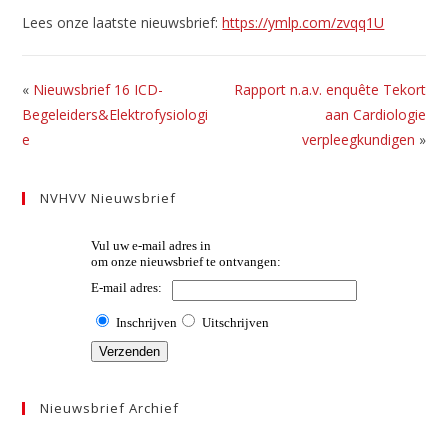
Lees onze laatste nieuwsbrief:
https://ymlp.com/zvqq1U
«
Nieuwsbrief 16 ICD-
Rapport n.a.v. enquête Tekort
Begeleiders&Elektrofysiologi
aan Cardiologie
e
verpleegkundigen
»
NVHVV Nieuwsbrief
Nieuwsbrief Archief