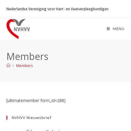
Ga
Nederlandse Vereniging voor Hart- en Vaatverpleegkundigen
naar
inhoud
MENU
Members
>
Members
[ultimatemember form_id=288]
NVHVV Nieuwsbrief