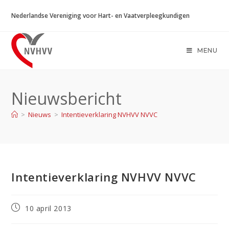
Ga
Nederlandse Vereniging voor Hart- en Vaatverpleegkundigen
naar
inhoud
MENU
Nieuwsbericht
>
Nieuws
>
Intentieverklaring NVHVV NVVC
Intentieverklaring NVHVV NVVC
Bericht
10 april 2013
gepubliceerd
op: