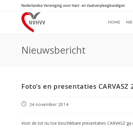
Ga
Nederlandse Vereniging voor Hart- en Vaatverpleegkundigen
naar
inhoud
HOME
NI
Nieuwsbericht
Foto’s en presentaties CARVASZ 
Bericht
24 november 2014
gepubliceerd
op:
Voor de tot nu toe beschikbare presentaties CARVASZ ga 