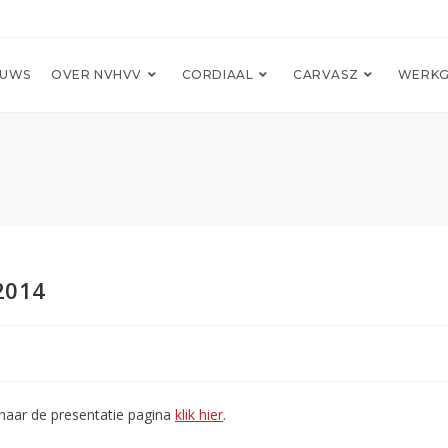
EUWS
OVER NVHVV
CORDIAAL
CARVASZ
WERKG
2014
naar de presentatie pagina
klik hier
.