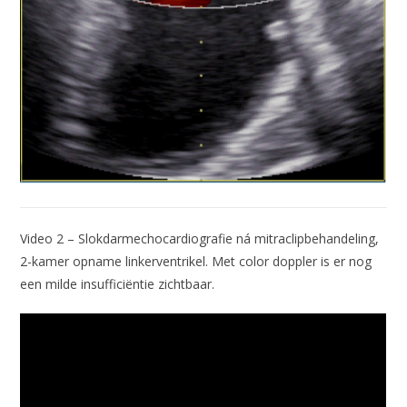
Video 2 – Slokdarmechocardiografie ná mitraclipbehandeling,
2-kamer opname linkerventrikel. Met color doppler is er nog
een milde insufficiëntie zichtbaar.