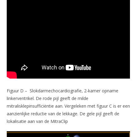
Figuur D – Slokdarmechocardiografie, 2-kamer opname
linkerventrikel. De rode pijl geeft de milde
mitralisklepinsufficiëntie aan. Vergeleken met figuur C is er een
aanzienlijke reductie van de lekkage. De gele pijl geeft de
lokalisatie aan van de MitraClip