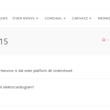
EUWS
OVER NVHVV
CORDIAAL
CARVASZ
WERKG
015
>
hiervoor is dat ieder platform dit ondersteunt.
et elektrocardiogram?