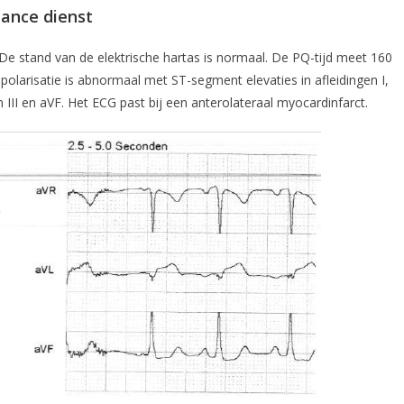
lance dienst
. De stand van de elektrische hartas is normaal. De PQ-tijd meet 160
larisatie is abnormaal met ST-segment elevaties in afleidingen I,
III en aVF. Het ECG past bij een anterolateraal myocardinfarct.