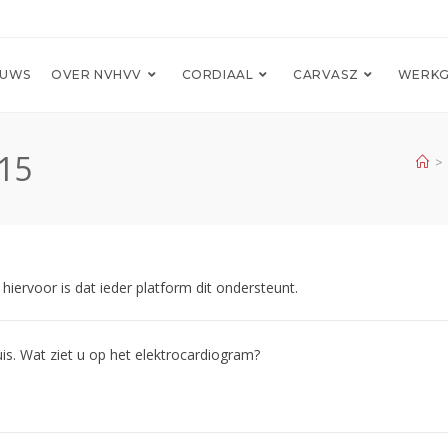
EUWS
OVER NVHVV
CORDIAAL
CARVASZ
WERKG
015
>
hiervoor is dat ieder platform dit ondersteunt.
is. Wat ziet u op het elektrocardiogram?