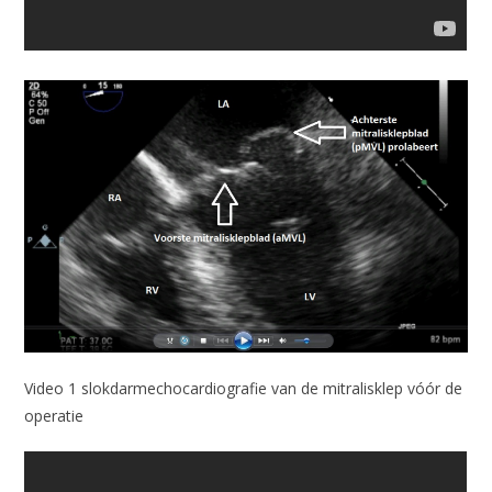
Video 1 slokdarmechocardiografie van de mitralisklep vóór de
operatie