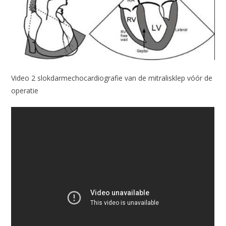
Video 2 slokdarmechocardiografie van de mitralisklep vóór de
operatie