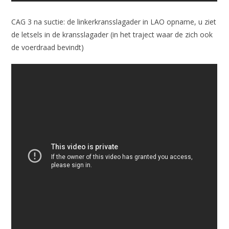
CAG 3 na suctie: de linkerkransslagader in LAO opname, u ziet
de letsels in de kransslagader (in het traject waar de zich ook
de voerdraad bevindt)