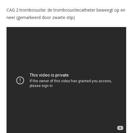
CAG 2 trombosuctie: de trombosuctiecatheter beweegt op en
neer (gemarkeerd door zwarte stip)