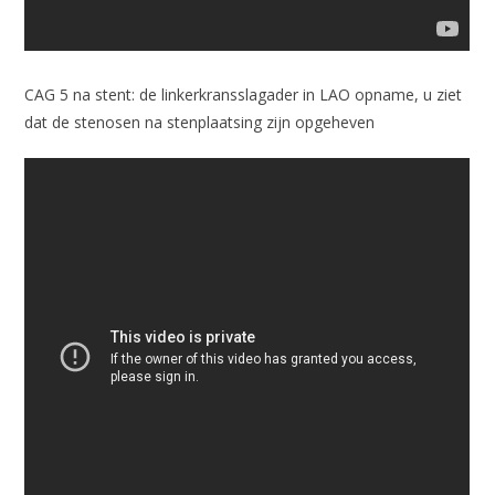
CAG 5 na stent: de linkerkransslagader in LAO opname, u ziet
dat de stenosen na stenplaatsing zijn opgeheven