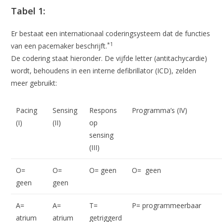
Tabel 1:
Er bestaat een internationaal coderingsysteem dat de functies
*1
van een pacemaker beschrijft.
De codering staat hieronder. De vijfde letter (antitachycardie)
wordt, behoudens in een interne defibrillator (ICD), zelden
meer gebruikt:
Pacing
Sensing
Respons
Programma’s (IV)
(I)
(II)
op
sensing
(III)
O=
O=
O= geen
O= geen
geen
geen
A=
A=
T=
P= programmeerbaar
atrium
atrium
getriggerd