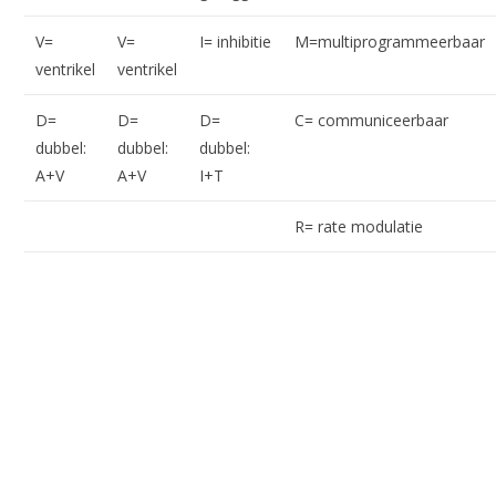
V=
V=
I= inhibitie
M=multiprogrammeerbaar
ventrikel
ventrikel
D=
D=
D=
C= communiceerbaar
dubbel:
dubbel:
dubbel:
A+V
A+V
I+T
R= rate modulatie