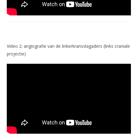
Video 2: angiografie van de linkerkransslagaders (links craniale
projectie)