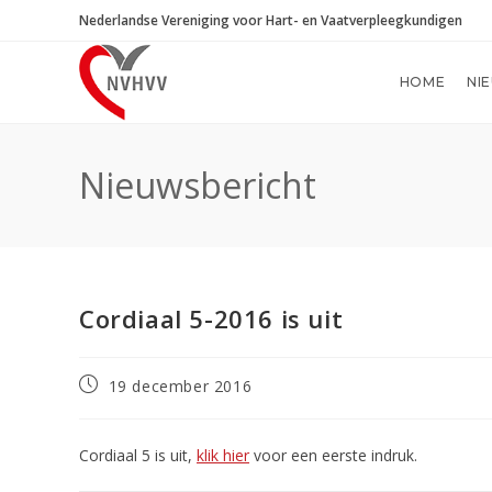
Ga
Nederlandse Vereniging voor Hart- en Vaatverpleegkundigen
naar
inhoud
HOME
NI
Nieuwsbericht
Cordiaal 5-2016 is uit
Bericht
19 december 2016
gepubliceerd
op:
Cordiaal 5 is uit,
klik hier
voor een eerste indruk.